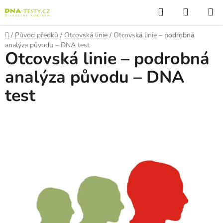
Přejít
Hledat
NÁKUP
na
KOŠÍK
obsah
Domů
/
Původ předků
/
Otcovská linie
/
Otcovská linie – podrobná
analýza původu – DNA test
Otcovská linie – podrobná
analýza původu – DNA
test