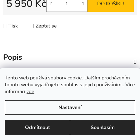
5 950 Kč
DO KOŠÍKU
Měrná cena:
Tisk
Zeptat se
Popis
Z
Tento web používá soubory cookie. Dalším procházením
á
Popření otcovství, ano či ne?
tohoto webu vyjadřujete souhlas s jejich používáním.. Více
p
informací
zde
.
a
t
Nastavení
í
Vytvořil Shoptet
Odmítnout
Souhlasím
Copyright 2026
DNA-testy.cz
. Všechna práva vyhrazena.
Upravit nastavení cookies