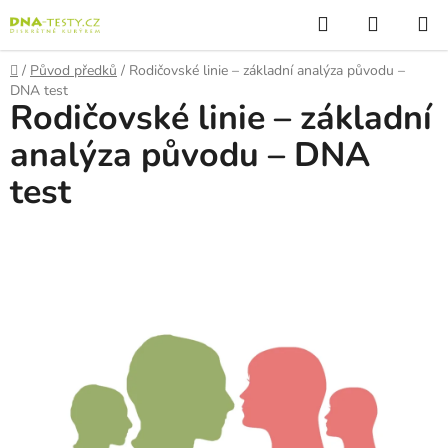
Přejít
Hledat
NÁKUP
na
KOŠÍK
obsah
Domů
/
Původ předků
/
Rodičovské linie – základní analýza původu –
DNA test
Rodičovské linie – základní
analýza původu – DNA
test