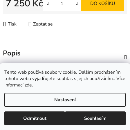
7 250 Kč
DO KOŠÍKU
Měrná cena:
Tisk
Zeptat se
Popis
Z
Tento web používá soubory cookie. Dalším procházením
á
Popření otcovství, ano či ne?
tohoto webu vyjadřujete souhlas s jejich používáním.. Více
p
informací
zde
.
a
t
Nastavení
í
Vytvořil Shoptet
Odmítnout
Souhlasím
Copyright 2026
DNA-testy.cz
. Všechna práva vyhrazena.
Upravit nastavení cookies