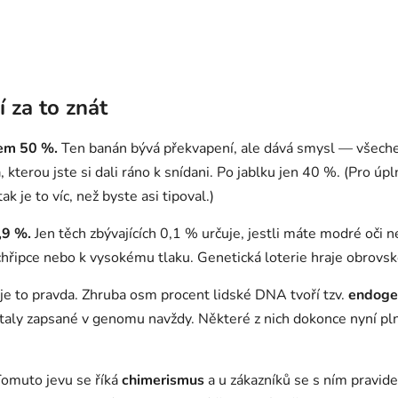
í za to znát
em 50 %.
Ten banán bývá překvapení, ale dává smysl — všechen
, kterou jste si dali ráno k snídani. Po jablku jen 40 %. (Pro ú
k je to víc, než byste asi tipoval.)
,9 %.
Jen těch zbývajících 0,1 % určuje, jestli máte modré oči 
 chřipce nebo k vysokému tlaku. Genetická loterie hraje obrovsk
le je to pravda. Zhruba osm procent lidské DNA tvoří tzv.
endogen
staly zapsané v genomu navždy. Některé z nich dokonce nyní plní
omuto jevu se říká
chimerismus
a u zákazníků se s ním pravide