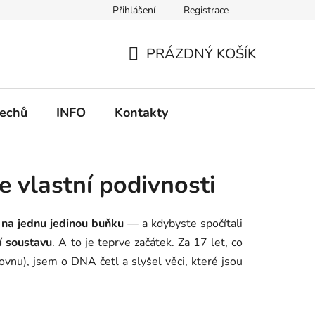
Přihlášení
Registrace
PRÁZDNÝ KOŠÍK
NÁKUPNÍ
KOŠÍK
echů
INFO
Kontakty
e vlastní podivnosti
 na jednu jedinou buňku
— a kdybyste spočítali
í soustavu
. A to je teprve začátek. Za 17 let, co
vnu), jsem o DNA četl a slyšel věci, které jsou