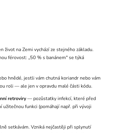
 život na Zemi vychází ze stejného základu.
plnou férovost: „50 % s banánem" se týká
nebo hnědé, jestli vám chutná koriandr nebo vám
ou roli — ale jen v opravdu malé části kódu.
ní retroviry
— pozůstatky infekcí, které před
 užitečnou funkci (pomáhají např. při vývoji
lně setkávám. Vzniká nejčastěji při splynutí