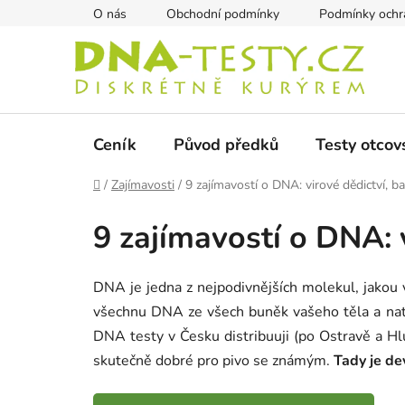
Přejít
O nás
Obchodní podmínky
Podmínky ochra
na
obsah
Ceník
Původ předků
Testy otcov
Domů
/
Zajímavosti
/
9 zajímavostí o DNA: virové dědictví, b
9 zajímavostí o DNA: 
DNA je jedna z nejpodivnějších molekul, jakou 
všechnu DNA ze všech buněk vašeho těla a natáh
DNA testy v Česku distribuuji (po Ostravě a Hl
skutečně dobré pro pivo se známým.
Tady je dev