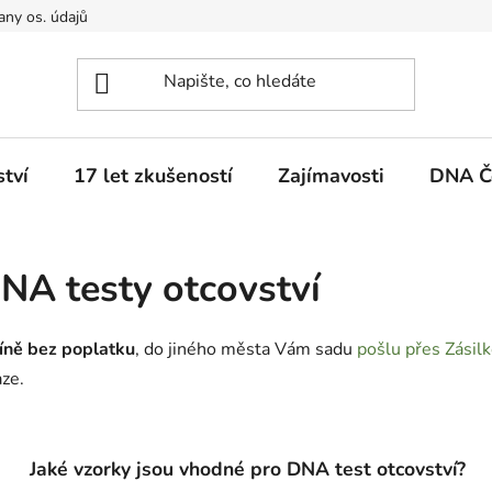
ny os. údajů
ství
17 let zkušeností
Zajímavosti
DNA Č
DNA testy otcovství
íně bez poplatku
, do jiného města Vám sadu
pošlu přes Zásil
ze.
Jaké vzorky jsou vhodné pro DNA test otcovství?