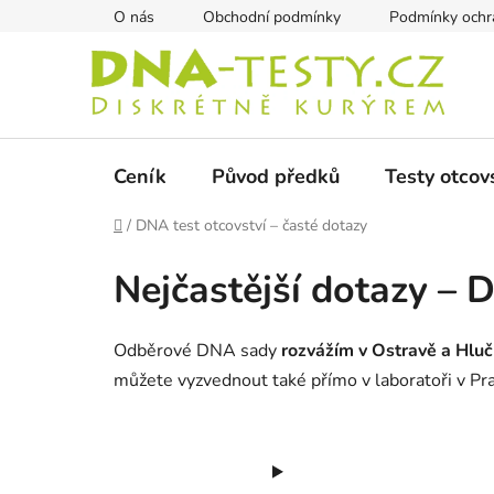
Přejít
O nás
Obchodní podmínky
Podmínky ochra
na
obsah
Ceník
Původ předků
Testy otcov
Domů
/
DNA test otcovství – časté dotazy
Nejčastější dotazy – 
Odběrové DNA sady
rozvážím v Ostravě a Hluč
můžete vyzvednout také přímo v laboratoři v Pra