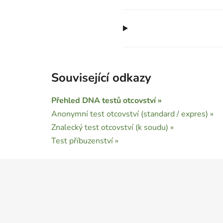
Související odkazy
Přehled DNA testů otcovství »
Anonymní test otcovství (standard / expres) »
Znalecký test otcovství (k soudu) »
Test příbuzenství »
Z
á
p
a