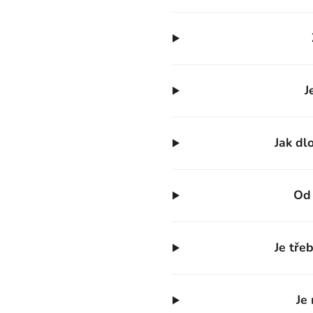
J
Jak dl
Od 
Je tře
Je