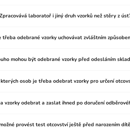
Zpracovává laboratoř i jiný druh vzorků než stěry z úst
e třeba odebrané vzorky uchovávat zvláštním způsobe
ouho mohou být odebrané vzorky před odesláním skla
kterých osob je třeba odebrat vzorky pro určení otcovs
ba vzorky odebrat a zaslat ihned po doručení odběrovéh
 možné provést test otcovství ještě před narozením dít