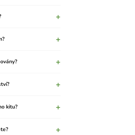
+
?
+
m?
+
dovány?
+
tví?
+
o kitu?
+
ěte?